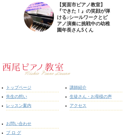
【箕面市ピアノ教室】
『できた！』の笑顔が弾
ける♪シールワークとピ
アノ演奏に挑戦中の幼稚
園年長さんSくん
トップページ
講師紹介
先生の想い
生徒さん・お母様の声
レッスン案内
アクセス
お問い合わせ
ブ ロ グ