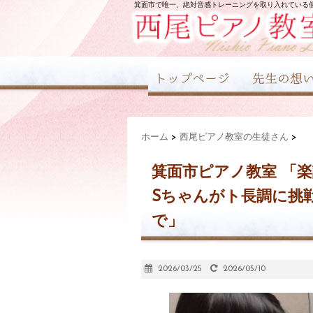
箕面市で唯一、絶対音感トレーニングを取り入れている
ホーム
>
西尾ピアノ教室の生徒さん
>
箕面市ピアノ教室 「
Sちゃんがト長調に挑
で」
2026/03/25
2026/05/10