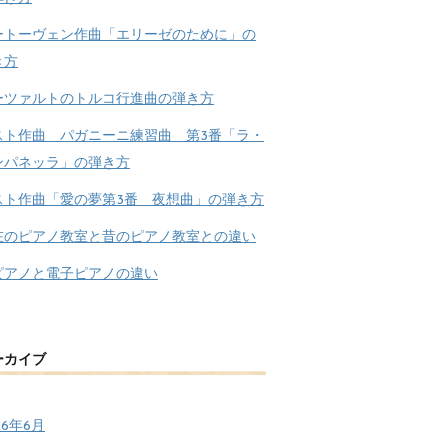
ートーヴェン作曲「エリーゼのために」の
き方
ーツァルトのトルコ行進曲の弾き方
スト作曲 パガニーニ練習曲 第3番「ラ・
ンパネッラ」の弾き方
スト作曲「愛の夢第3番 夜想曲」の弾き方
在のピアノ教室と昔のピアノ教室との違い
ピアノと電子ピアノの違い
ーカイブ
26年6月