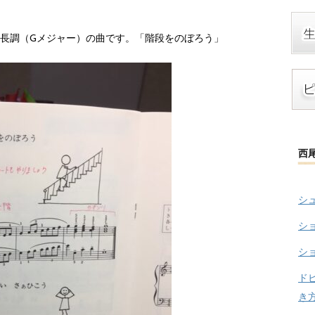
ト長調（Gメジャー）の曲です。「階段をのぼろう」
西
シ
シ
シ
ド
き