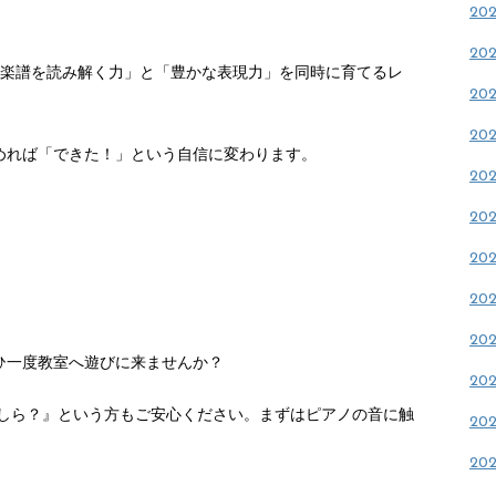
20
20
で楽譜を読み解く力」と「豊かな表現力」を同時に育てるレ
20
20
めれば「できた！」という自信に変わります。
20
20
20
」
20
20
ひ一度教室へ遊びに来ませんか？
20
しら？』という方もご安心ください。まずはピアノの音に触
20
20