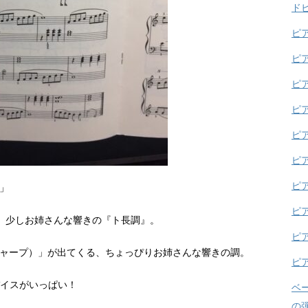
ド
ピ
ピ
ピ
ピ
ピ
ピ
ピ
」
ピ
、少しお姉さんな響きの『ト長調』。
ピ
シャープ）」が出てくる、ちょっぴりお姉さんな響きの調。
ピ
バイスがいっぱい！
ベ
の