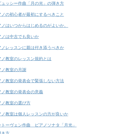
ビュッシー作曲「月の光」の弾き方
アノの初心者が最初にするべきこと
アノはいつからはじめるのがよいか。
アノは中古でも良いか
アノレッスンに親は付き添うべきか
アノ教室のレッスン規約とは
アノ教室の月謝
アノ教室の発表会で緊張しない方法
アノ教室の発表会の意義
アノ教室の選び方
アノ教室は個人レッスンの方が良いか
ートーヴェン作曲 ピアノソナタ「月光」
弾き方