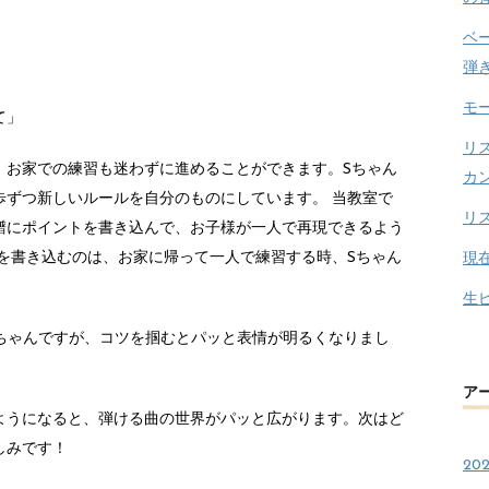
ベ
弾
モ
て」
リ
、お家での練習も迷わずに進めることができます。Sちゃん
カ
歩ずつ新しいルールを自分のものにしています。 当教室で
リ
譜にポイントを書き込んで、お子様が一人で再現できるよう
を書き込むのは、お家に帰って一人で練習する時、Sちゃん
現
生
Sちゃんですが、コツを掴むとパッと表情が明るくなりまし
ア
ようになると、弾ける曲の世界がパッと広がります。次はど
しみです！
20