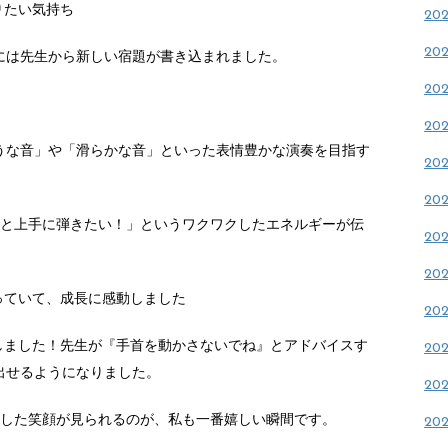
りたい気持ち
20
20
には先生から新しい宿題が書き込まれました。
20
20
うな音」や「滑らかな音」といった表情豊かな演奏を目指す
20
20
っと上手に弾きたい！」というワクワクしたエネルギーが伝
20
！
20
っていて、成長に感動しました
20
しました！先生が『手首を動かさないでね』とアドバイスす
20
出せるようになりました。
20
ラした笑顔が見られるのが、私も一番嬉しい瞬間です。
20