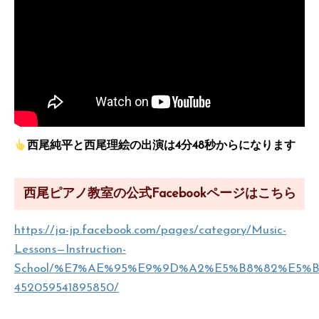
西尾純平と西尾理絵の出演は
4
分
48
秒からになります
西尾ピアノ教室の公式Facebookページはこちら
https://ja-jp.facebook.com/pages/category/Music-
Lessons—Instruction-
School/%E7%AE%95%E9%9D%A2%E5%B8%82%E5
452059541895850/