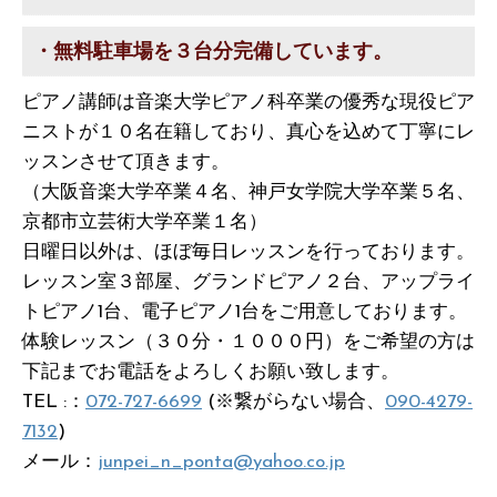
・無料駐車場を３台分完備しています。
ピアノ講師は音楽大学ピアノ科卒業の優秀な現役ピア
ニストが１０名在籍しており、真心を込めて丁寧にレ
ッスンさせて頂きます。
（大阪音楽大学卒業４名、神戸女学院大学卒業５名、
京都市立芸術大学卒業１名）
日曜日以外は、ほぼ毎日レッスンを行っております。
レッスン室３部屋、グランドピアノ２台、アップライ
トピアノ1台、電子ピアノ1台をご用意しております。
体験レッスン（３０分・１０００円）をご希望の方は
下記までお電話をよろしくお願い致します。
TEL :：
072-727-6699
(※繋がらない場合、
090-4279-
7132
)
メール：
junpei_n_ponta@yahoo.co.jp