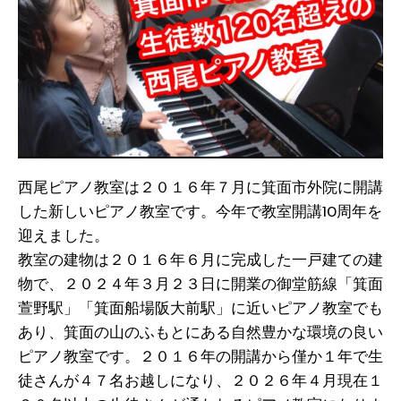
西尾ピアノ教室は２０１６年７月に箕面市外院に開講
した新しいピアノ教室です。今年で教室開講10周年を
迎えました。
教室の建物は２０１６年６月に完成した一戸建ての建
物で、２０２４年３月２３日に開業の御堂筋線「箕面
萱野駅」「箕面船場阪大前駅」に近いピアノ教室でも
あり、箕面の山のふもとにある自然豊かな環境の良い
ピアノ教室です。２０１６年の開講から僅か１年で生
徒さんが４７名お越しになり、２０２６年４月現在１