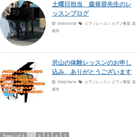
土曜日担当 森規容先生のレ
ッスンブログ
2024/10/28
ピアノレッスン
ピアノ教室
,
箕
面市
沢山の体験レッスンのお申し
込み、ありがとうございます
2022/04/19
ピアノレッスン
ピアノ教室
,
箕
面市
Page 1 of 5
1
2
3
4
5