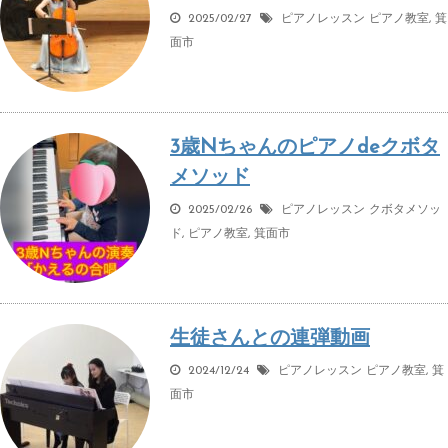
2025/02/27
ピアノレッスン
ピアノ教室
,
箕
面市
3歳Nちゃんのピアノdeクボタ
メソッド
2025/02/26
ピアノレッスン
クボタメソッ
ド
,
ピアノ教室
,
箕面市
生徒さんとの連弾動画
2024/12/24
ピアノレッスン
ピアノ教室
,
箕
面市