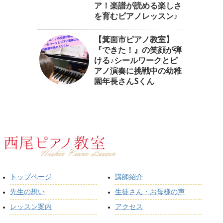
ア！楽譜が読める楽しさ
を育むピアノレッスン♪⁠
【箕面市ピアノ教室】
『できた！』の笑顔が弾
ける♪シールワークとピ
アノ演奏に挑戦中の幼稚
園年長さんSくん
トップページ
講師紹介
先生の想い
生徒さん・お母様の声
レッスン案内
アクセス