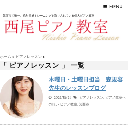
MENU
箕面市で唯一、絶対音感トレーニングを取り入れている個人ピアノ教室
ホーム
>
ピアノレッスン
>
「 ピアノレッスン 」 一覧
木曜日・土曜日担当 森規容
先生のレッスンブログ
2025/12/29
ピアノレッスン
,
ピアノ教室へ
の想い
ピアノ教室
,
箕面市