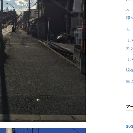
ベ
弾
モ
リ
カ
リ
現
生
ア
20