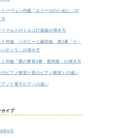
ートーヴェン作曲「エリーゼのために」の
き方
ーツァルトのトルコ行進曲の弾き方
スト作曲 パガニーニ練習曲 第3番「ラ・
ンパネッラ」の弾き方
スト作曲「愛の夢第3番 夜想曲」の弾き方
在のピアノ教室と昔のピアノ教室との違い
ピアノと電子ピアノの違い
ーカイブ
26年6月