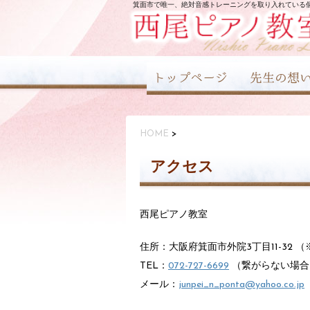
箕面市で唯一、絶対音感トレーニングを取り入れている
HOME
>
アクセス
西尾ピアノ教室
住所：大阪府箕面市外院3丁目11-32
TEL：
072-727-6699
（繋がらない場
メール：
junpei_n_ponta@yahoo.co.jp