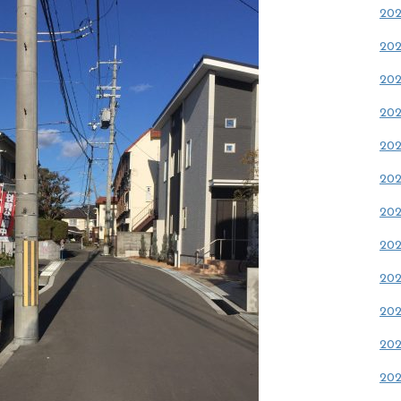
20
20
20
20
20
20
20
20
20
20
20
20