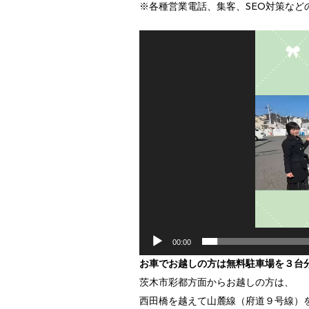
※各種営業電話、集客、SEO対策な
動
画
プ
レ
ー
ヤ
ー
00:00
お車でお越しの方は無料駐車場を３台
茨木市彩都方面からお越しの方は、
西田橋を越えて山麓線（府道９号線）