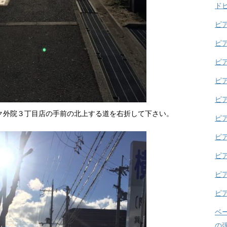
ド
ピ
ピ
ピ
ピ
ピ
ク外院３丁目店の手前の北上する道を右折して下さい。
ピ
ピ
ピ
ピ
ピ
ベ
の