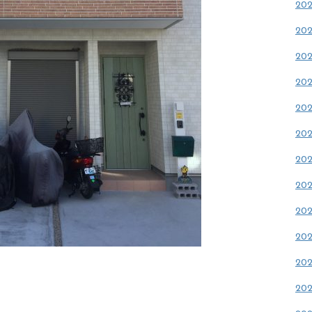
20
20
20
20
20
20
20
20
20
20
20
20