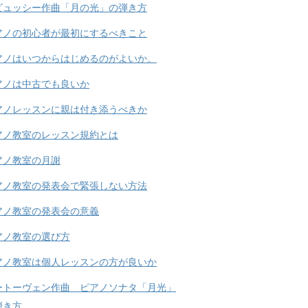
ビュッシー作曲「月の光」の弾き方
アノの初心者が最初にするべきこと
アノはいつからはじめるのがよいか。
アノは中古でも良いか
アノレッスンに親は付き添うべきか
アノ教室のレッスン規約とは
アノ教室の月謝
アノ教室の発表会で緊張しない方法
アノ教室の発表会の意義
アノ教室の選び方
アノ教室は個人レッスンの方が良いか
ートーヴェン作曲 ピアノソナタ「月光」
弾き方