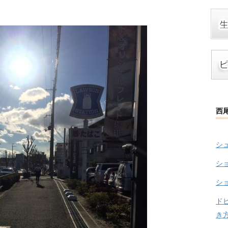
。
西
シ
シ
シ
ド
き