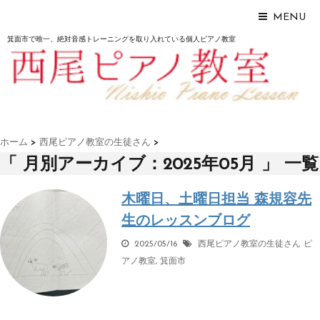
MENU
箕面市で唯一、絶対音感トレーニングを取り入れている個人ピアノ教室
ホーム
>
西尾ピアノ教室の生徒さん
>
「 月別アーカイブ：2025年05月 」 一覧
木曜日、土曜日担当 森規容先
生のレッスンブログ
2025/05/16
西尾ピアノ教室の生徒さん
ピ
アノ教室
,
箕面市