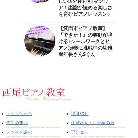
しい16分休符も1発クリ
ア！楽譜が読める楽しさ
を育むピアノレッスン♪⁠
【箕面市ピアノ教室】
『できた！』の笑顔が弾
ける♪シールワークとピ
アノ演奏に挑戦中の幼稚
園年長さんSくん
トップページ
講師紹介
先生の想い
生徒さん・お母様の声
レッスン案内
アクセス