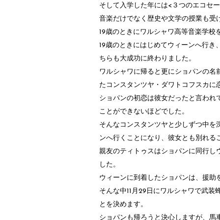
そして入学した年には<３つのエコセー
音楽だけでなく歴史や文学の授業も受
19歳のときにワルシャワ高等音楽学校
19歳のときにはじめてウィーンへ行き
ちらも大成功に終わりました。
ワルシャワに帰ると更にショパンの名前
たコンスタンツヤ・ダワトコフスカに
ショパンの初恋は彼女だったと言われ
ことができないほどでした。
そんなコンスタンツヤと少しずつ中を深
ンへ行くことになり、彼女とも別れる
親友のティトゥスはショパンに同行し
した。
ウィーンに到着したショパンは、援助
そんな中11月29日にワルシャワで武
とを決めます。
ショパンも帰ろうと決心しますが、馬