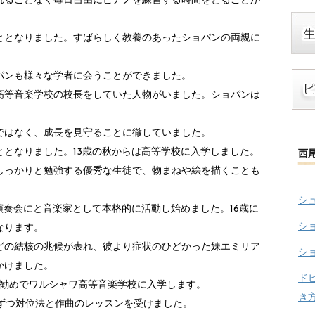
れることなく毎日自由にピアノを練習する時間をとることが
ととなりました。すばらしく教養のあったショパンの両親に
パンも様々な学者に会うことができました。
高等音楽学校の校長をしていた人物がいました。ショパンは
ではなく、成長を見守ることに徹していました。
となりました。13歳の秋からは高等学校に入学しました。
西
しっかりと勉強する優秀な生徒で、物まねや絵を描くことも
シ
演奏会にと音楽家として本格的に活動し始めました。16歳に
シ
なります。
どの結核の兆候が表れ、彼より症状のひどかった妹エミリア
シ
かけました。
ド
の勧めでワルシャワ高等音楽学校に入学します。
き
間ずつ対位法と作曲のレッスンを受けました。