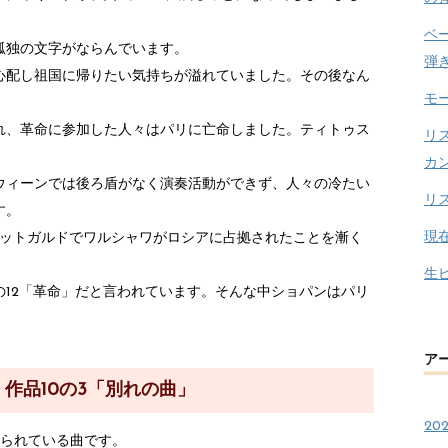
ベ
孤独の文字がならんでいます。
弾
心配し祖国に帰りたい気持ちが溢れていました。その後なん
モ
。
れ、革命に参加した人々はパリに亡命しました。ティトゥス
リ
カ
ウィーンでは後ろ盾がなく演奏活動ができず、人々の冷たい
リ
す。
現
ゥットガルドでワルシャワがロシアに占拠されたことを漸く
生
の12「革命」だと言われています。そんな中ショパンはパリ
ア
作品10の3「別れの曲」
20
められている曲です。