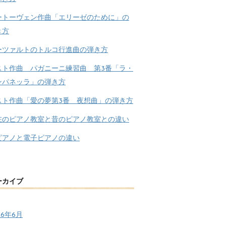
ートーヴェン作曲「エリーゼのために」の
き方
ーツァルトのトルコ行進曲の弾き方
スト作曲 パガニーニ練習曲 第3番「ラ・
ンパネッラ」の弾き方
スト作曲「愛の夢第3番 夜想曲」の弾き方
在のピアノ教室と昔のピアノ教室との違い
ピアノと電子ピアノの違い
ーカイブ
26年6月