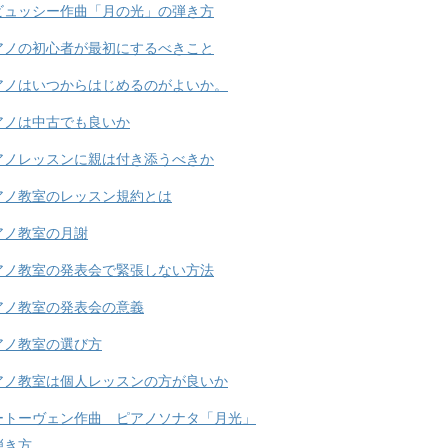
ビュッシー作曲「月の光」の弾き方
アノの初心者が最初にするべきこと
アノはいつからはじめるのがよいか。
アノは中古でも良いか
アノレッスンに親は付き添うべきか
アノ教室のレッスン規約とは
アノ教室の月謝
アノ教室の発表会で緊張しない方法
アノ教室の発表会の意義
アノ教室の選び方
アノ教室は個人レッスンの方が良いか
ートーヴェン作曲 ピアノソナタ「月光」
弾き方