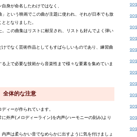
20
ン自身が命名したわけではなく、
の曲」という映画でこの曲が主題に使われ、それが日本でも放
20
こととなりました。
20
ました。この曲集はリストに献呈され、リストも好んでよく弾い
20
だけでなく芸術作品としてもすばらしいものであり、練習曲
20
20
する上で必要な技術から音楽性まで様々な要素を集めていま
20
20
全体的な注意
20
20
ロディーが作られています。
に外声(メロディーライン)を内声(ハーモニーの刻み)より
20
20
、内声は柔らかい音でなめらかに出すように気を付けましょ