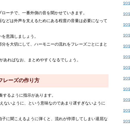
20
プローチで、一番外側の音を聞かせていきます。
20
面などは外声を支えるためにある程度の音量は必要になって
20
20
いを意識しましょう。
部分を大切にして、ハーモニーの流れをフレーズごとにまと
20
20
理解があればなお、まとめやすくなるでしょう。
20
20
フレーズの作り方
20
po で演奏するように指示があります。
20
o は度を越えないように、という意味なのであまり遅すぎないように
20
4拍子に聞こえるように弾くと、流れが停滞してしまい退屈な
20