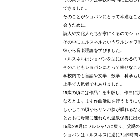
その間ショパンは学校の時間に左右さ
できました。
そのことがショパンにとって幸運なこ
会うために、
詩人や文化人たちが家にくるのでショ
その中にエルスネルというワルシャワ
彼から音楽理論を学びました。
エルスネルはショパンを型にはめるの
そのこともショパンにとって幸せなこと
学校内でも言語や文学、数学、科学も
上手で人気者でもありました。
15歳の頃には作品１を出版し、作曲に
なるとますます作曲活動を行うように
しかしこの頃からリンパ腺が腫れるな
とともに母親に連れられ温泉保養に出
16歳の9月にワルシャワに戻り、父親
ショパンはエルスネスに週に3回2時