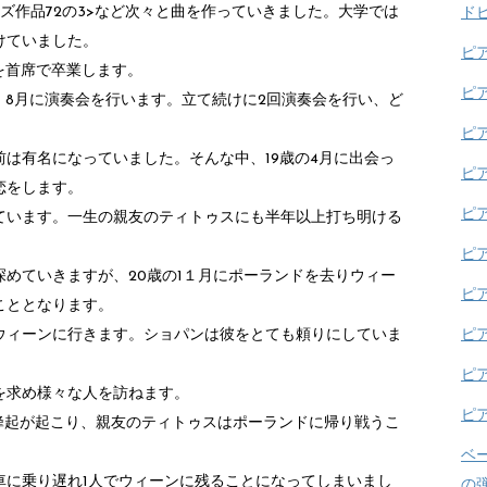
ズ作品72の3>など次々と曲を作っていきました。大学では
ド
けていました。
ピ
を首席で卒業します。
ピ
、8月に演奏会を行います。立て続けに2回演奏会を行い、ど
ピ
は有名になっていました。そんな中、19歳の4月に出会っ
ピ
恋をします。
ピ
ています。一生の親友のティトゥスにも半年以上打ち明ける
ピ
めていきますが、20歳の1１月にポーランドを去りウィー
ピ
こととなります。
ウィーンに行きます。ショパンは彼をとても頼りにしていま
ピ
ピ
を求め様々な人を訪ねます。
ピ
装蜂起が起こり、親友のティトゥスはポーランドに帰り戦うこ
ベ
車に乗り遅れ1人でウィーンに残ることになってしまいまし
の