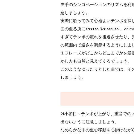
左手のシンコペーションのリズムを利
意しましょう。
実際に歌ってみて心地よいテンポを探
曲の至る所にstretto やritenuto
すぎてテンポの流れを後退させたり、
の範囲内で速さを調節するようにしま
１フレーズがどこからどこまでかを最
かし方も自然と見えてくるでしょう。
このようなゆったりとした曲では、そ
しましょう。
21小節目～テンポが上がり、重音での
出ないように注意しましょう。
なめらかな手の重心移動を心掛けなが