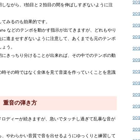
20
用しながら、1拍目と２拍目の間を伸ばしすぎないように注
20
してみるのも効果的です。
20
 、animato などのテンポを動かす指示が出てきますが、どれもやり
20
先に進ませすぎないように注意して、あくまでも元のテンポ
しょう。
20
初にきっちり分けることが出来れば、その中でのテンポの動
20
20
の時その時ではなく全体を見て音楽を作っていくことを意識
20
20
重音の弾き方
20
20
メロディーが続きますが、急いでタッチし過ぎて乱暴な音が
20
ら、やわらかい音質で音を出せるようにゆっくりと練習して