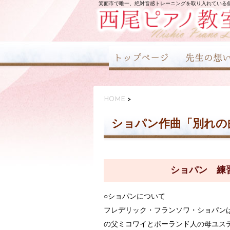
箕面市で唯一、絶対音感トレーニングを取り入れている
HOME
>
ショパン作曲「別れの
ショパン 練習
○ショパンについて
フレデリック・フランソワ・ショパンは
の父ミコワイとポーランド人の母ユス