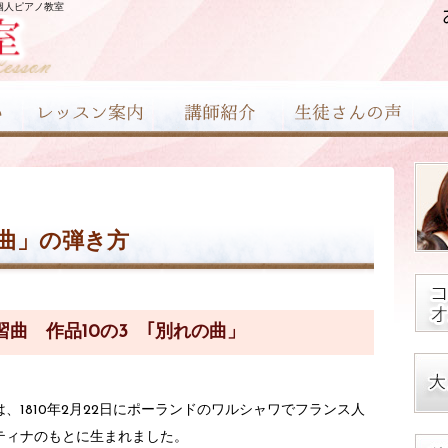
個人ピアノ教室
曲」の弾き方
曲 作品10の3 ｢別れの曲」
、1810年2月22日にポーランドのワルシャワでフランス人
ティナのもとに生まれました。