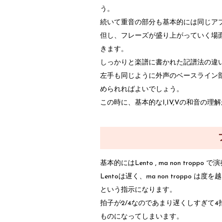
う。
続いて重音の部分も基本的には同じア
但し、フレーズが盛り上がっていく場
きます。
しっかりと楽譜に書かれた記譜法の違
左手も同じように外声のベースライン
められればよいでしょう。
この時に、基本的なI,IV,Vの和音の
基本的にはLento , ma non trop
Lentoは遅く、ma non tropp
という指示になります。
拍子が2/4なのであまり遅くしすぎて
ものになってしまいます。