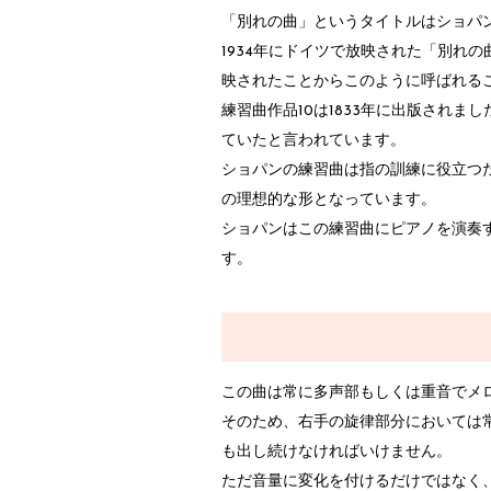
「別れの曲」というタイトルはショパ
1934年にドイツで放映された「別れ
映されたことからこのように呼ばれる
練習曲作品10は1833年に出版され
ていたと言われています。
ショパンの練習曲は指の訓練に役立つ
の理想的な形となっています。
ショパンはこの練習曲にピアノを演奏
す。
この曲は常に多声部もしくは重音でメ
そのため、右手の旋律部分においては常
も出し続けなければいけません。
ただ音量に変化を付けるだけではなく