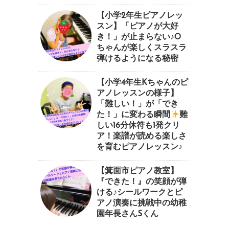
【小学2年生ピアノレッ
スン】「ピアノが大好
き！」が止まらない♪O
ちゃんが楽しくスラスラ
弾けるようになる秘密
【小学4年生Kちゃんのピ
アノレッスンの様子】
「難しい！」が「でき
た！」に変わる瞬間
⁠難
しい16分休符も1発クリ
ア！楽譜が読める楽しさ
を育むピアノレッスン♪⁠
【箕面市ピアノ教室】
『できた！』の笑顔が弾
ける♪シールワークとピ
アノ演奏に挑戦中の幼稚
園年長さんSくん