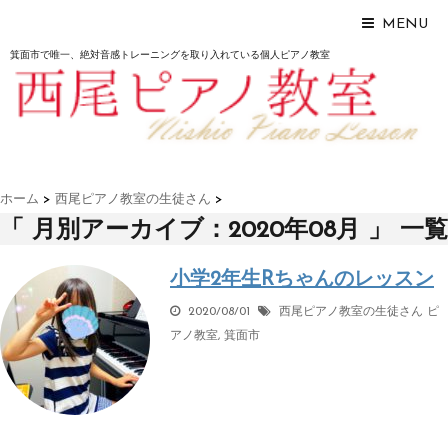
MENU
箕面市で唯一、絶対音感トレーニングを取り入れている個人ピアノ教室
ホーム
>
西尾ピアノ教室の生徒さん
>
「 月別アーカイブ：2020年08月 」 一覧
小学2年生Rちゃんのレッスン
2020/08/01
西尾ピアノ教室の生徒さん
ピ
アノ教室
,
箕面市