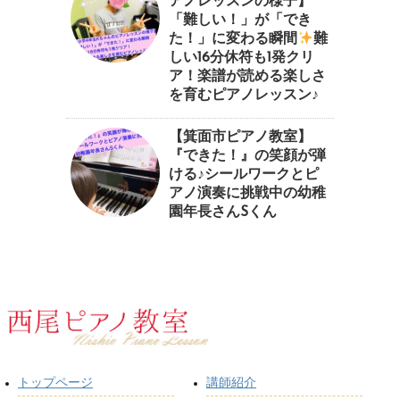
アノレッスンの様子】
「難しい！」が「でき
た！」に変わる瞬間
⁠難
しい16分休符も1発クリ
ア！楽譜が読める楽しさ
を育むピアノレッスン♪⁠
【箕面市ピアノ教室】
『できた！』の笑顔が弾
ける♪シールワークとピ
アノ演奏に挑戦中の幼稚
園年長さんSくん
トップページ
講師紹介