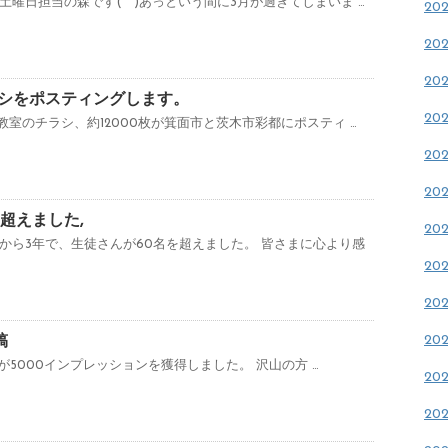
曜日担当の森です(^^)あっという間に3月が過ぎてしまいま …
20
20
20
シをポスティングします。
20
教室のチラシ、約12000枚が箕面市と茨木市彩都にポスティ …
20
20
超えました,
20
から3年で、生徒さんが60名を超えました。 皆さまに心より感
20
20
20
稿
投稿が5000インプレッションを獲得しました。 沢山の方 …
20
20