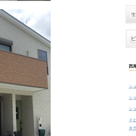
西
シ
シ
シ
ド
き