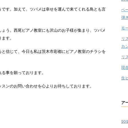
うです。加えて、ツバメは幸せを運んで来てくれる鳥とも言
ベ
弾
モ
しょう。西尾ピアノ教室にも沢山のお子様が集まり、ツバメ
ります。
リ
カ
ると信じて、今日も私は茨木市彩都にピアノ教室のチラシを
リ
現
れる事を願っております。
生
ッスンのお問い合わせを心よりお待ちしております。
ア
20