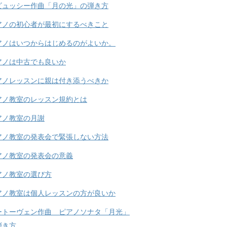
ビュッシー作曲「月の光」の弾き方
アノの初心者が最初にするべきこと
アノはいつからはじめるのがよいか。
アノは中古でも良いか
アノレッスンに親は付き添うべきか
アノ教室のレッスン規約とは
アノ教室の月謝
アノ教室の発表会で緊張しない方法
アノ教室の発表会の意義
アノ教室の選び方
アノ教室は個人レッスンの方が良いか
ートーヴェン作曲 ピアノソナタ「月光」
弾き方