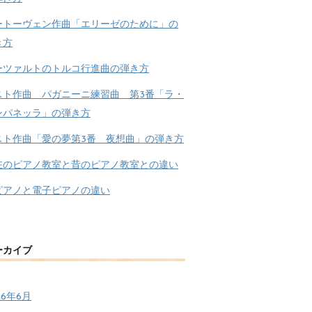
ートーヴェン作曲「エリーゼのために」の
き方
ーツァルトのトルコ行進曲の弾き方
スト作曲 パガニーニ練習曲 第3番「ラ・
ンパネッラ」の弾き方
スト作曲「愛の夢第3番 夜想曲」の弾き方
在のピアノ教室と昔のピアノ教室との違い
ピアノと電子ピアノの違い
ーカイブ
26年6月