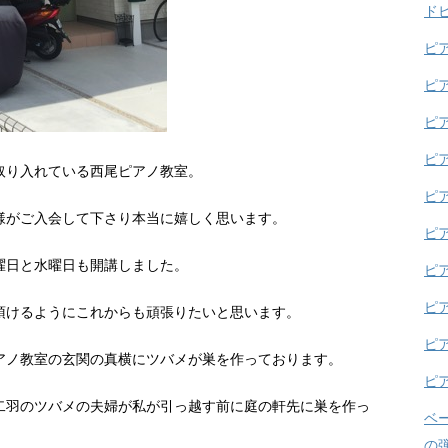
ド
ピ
ピ
ピ
ピ
取り入れている西尾ピアノ教室。
ピ
様がご入会して下さり本当に嬉しく思います。
ピ
曜日と水曜日も開講しました。
ピ
ピ
頂けるようにこれからも頑張りたいと思います。
ピ
アノ教室の玄関の真横にツバメが巣を作っております。
ピ
二羽のツバメの夫婦が私が引っ越す前に庭の軒先に巣を作っ
ベ
の