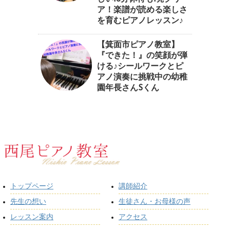
ア！楽譜が読める楽しさ
を育むピアノレッスン♪⁠
【箕面市ピアノ教室】
『できた！』の笑顔が弾
ける♪シールワークとピ
アノ演奏に挑戦中の幼稚
園年長さんSくん
トップページ
講師紹介
先生の想い
生徒さん・お母様の声
レッスン案内
アクセス