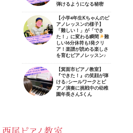
弾けるようになる秘密
【小学4年生Kちゃんのピ
アノレッスンの様子】
「難しい！」が「でき
た！」に変わる瞬間
⁠難
しい16分休符も1発クリ
ア！楽譜が読める楽しさ
を育むピアノレッスン♪⁠
【箕面市ピアノ教室】
『できた！』の笑顔が弾
ける♪シールワークとピ
アノ演奏に挑戦中の幼稚
園年長さんSくん