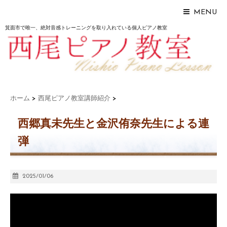
MENU
箕面市で唯一、絶対音感トレーニングを取り入れている個人ピアノ教室
ホーム
>
西尾ピアノ教室講師紹介
>
西郷真未先生と金沢侑奈先生による連
弾
2025/01/06