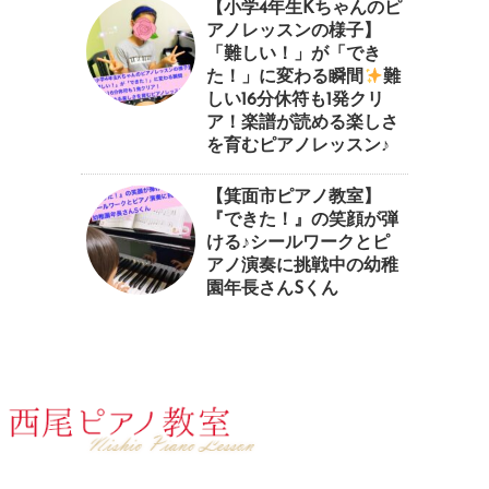
【小学4年生Kちゃんのピ
アノレッスンの様子】
「難しい！」が「でき
た！」に変わる瞬間
⁠難
しい16分休符も1発クリ
ア！楽譜が読める楽しさ
を育むピアノレッスン♪⁠
【箕面市ピアノ教室】
『できた！』の笑顔が弾
ける♪シールワークとピ
アノ演奏に挑戦中の幼稚
園年長さんSくん