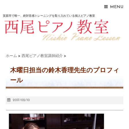
MENU
箕面市で唯一、絶対音感トレーニングを取り入れている個人ピアノ教室
ホーム
>
西尾ピアノ教室講師紹介
>
木曜日担当の鈴木香理先生のプロフィ
ール
2017/02/10