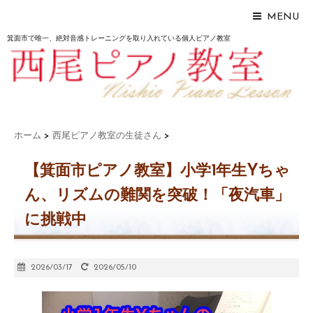
MENU
箕面市で唯一、絶対音感トレーニングを取り入れている個人ピアノ教室
ホーム
>
西尾ピアノ教室の生徒さん
>
【箕面市ピアノ教室】小学1年生Yちゃ
ん、リズムの難関を突破！「夜汽車」
に挑戦中
2026/03/17
2026/05/10