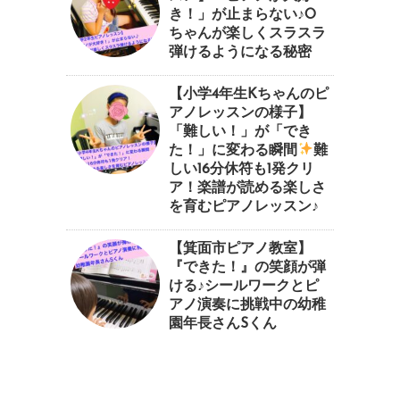
き！」が止まらない♪O
ちゃんが楽しくスラスラ
弾けるようになる秘密
【小学4年生Kちゃんのピ
アノレッスンの様子】
「難しい！」が「でき
た！」に変わる瞬間
⁠難
しい16分休符も1発クリ
ア！楽譜が読める楽しさ
を育むピアノレッスン♪⁠
【箕面市ピアノ教室】
『できた！』の笑顔が弾
ける♪シールワークとピ
アノ演奏に挑戦中の幼稚
園年長さんSくん