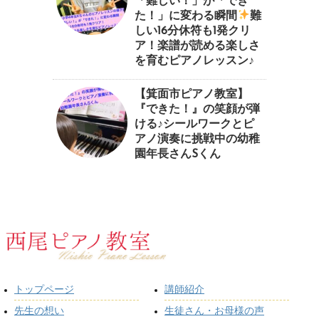
「難しい！」が「でき
た！」に変わる瞬間
⁠難
しい16分休符も1発クリ
ア！楽譜が読める楽しさ
を育むピアノレッスン♪⁠
【箕面市ピアノ教室】
『できた！』の笑顔が弾
ける♪シールワークとピ
アノ演奏に挑戦中の幼稚
園年長さんSくん
トップページ
講師紹介
先生の想い
生徒さん・お母様の声