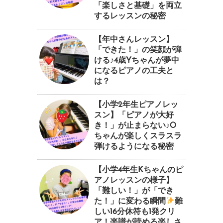
「楽しさと基礎」を両立
するレッスンの秘密
【年中さんレッスン】
「できた！」の笑顔が弾
ける♪4歳Yちゃんが夢中
になるピアノの工夫と
は？
【小学2年生ピアノレッ
スン】「ピアノが大好
き！」が止まらない♪O
ちゃんが楽しくスラスラ
弾けるようになる秘密
【小学4年生Kちゃんのピ
アノレッスンの様子】
「難しい！」が「でき
た！」に変わる瞬間
⁠難
しい16分休符も1発クリ
ア！楽譜が読める楽しさ