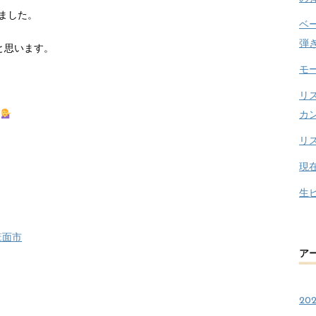
ました。
ベ
弾
と思います。
モ
リ
ら
カ
リ
現
生
箕面市
ア
20