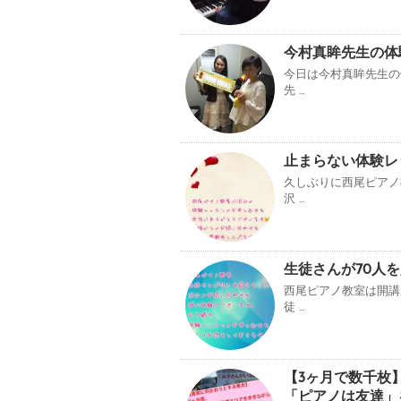
今村真眸先生の体
今日は今村真眸先生の
先 …
止まらない体験レ
久しぶりに西尾ピアノ
沢 …
生徒さんが70人
西尾ピアノ教室は開講
徒 …
【3ヶ月で数千枚
「ピアノは友達」