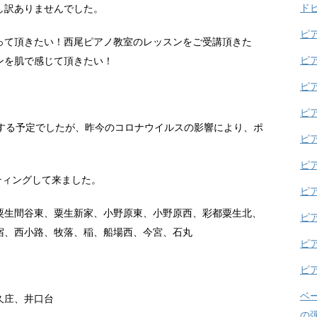
ド
し訳ありませんでした。
ピ
って頂きたい！西尾ピアノ教室のレッスンをご受講頂きた
ピ
ンを肌で感じて頂きたい！
ピ
。
ピ
グする予定でしたが、昨今のコロナウイルスの影響により、ポ
ピ
ピ
ティングして来ました。
ピ
粟生間谷東、粟生新家、小野原東、小野原西、彩都粟生北、
ピ
宿、西小路、牧落、稲、船場西、今宮、石丸
ピ
ピ
ベ
久庄、井口台
の