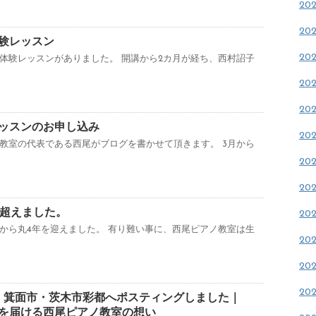
20
20
験レッスン
20
体験レッスンがありました。 開講から2カ月が経ち、西村詔子
20
20
ッスンのお申し込み
20
教室の代表である西尾がブログを書かせて頂きます。 3月から
20
20
を超えました。
20
から丸4年を迎えました。 有り難い事に、西尾ピアノ教室は生
20
20
20
】箕面市・茨木市彩都へポスティングしました｜
を届ける西尾ピアノ教室の想い