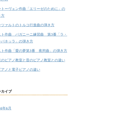
ートーヴェン作曲「エリーゼのために」の
き方
ーツァルトのトルコ行進曲の弾き方
スト作曲 パガニーニ練習曲 第3番「ラ・
ンパネッラ」の弾き方
スト作曲「愛の夢第3番 夜想曲」の弾き方
在のピアノ教室と昔のピアノ教室との違い
ピアノと電子ピアノの違い
ーカイブ
26年6月