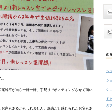
西
シ
た。
シ
シ
西尾純平が自ら一軒一軒、手配りでポスティングさせて頂い
ド
き
たお家もあるかもしれません。迷惑だと感じられたお宅もあ