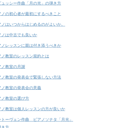
ビュッシー作曲「月の光」の弾き方
アノの初心者が最初にするべきこと
アノはいつからはじめるのがよいか。
アノは中古でも良いか
アノレッスンに親は付き添うべきか
アノ教室のレッスン規約とは
アノ教室の月謝
アノ教室の発表会で緊張しない方法
アノ教室の発表会の意義
アノ教室の選び方
アノ教室は個人レッスンの方が良いか
ートーヴェン作曲 ピアノソナタ「月光」
弾き方