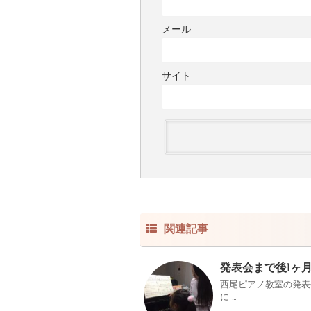
メール
サイト
関連記事
発表会まで後1ヶ
西尾ピアノ教室の発表
に …