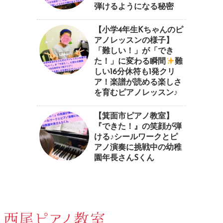
弾けるようになる秘密
【小学4年生Kちゃんのピ
アノレッスンの様子】
「難しい！」が「でき
た！」に変わる瞬間
⁠難
しい16分休符も1発クリ
ア！楽譜が読める楽しさ
を育むピアノレッスン♪⁠
【箕面市ピアノ教室】
『できた！』の笑顔が弾
ける♪シールワークとピ
アノ演奏に挑戦中の幼稚
園年長さんSくん