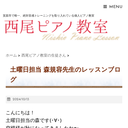
MENU
箕面市で唯一、絶対音感トレーニングを取り入れている個人ピアノ教室
ホーム
>
西尾ピアノ教室の生徒さん
>
土曜日担当 森規容先生のレッスンブロ
グ
2024/10/13
こんにちは！
土曜日担当の森です(･∀･)