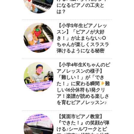
になるピアノの工夫と
は？
【小学2年生ピアノレッ
スン】「ピアノが大好
き！」が止まらない♪O
ちゃんが楽しくスラスラ
弾けるようになる秘密
【小学4年生Kちゃんのピ
アノレッスンの様子】
「難しい！」が「でき
た！」に変わる瞬間
⁠難
しい16分休符も1発クリ
ア！楽譜が読める楽しさ
を育むピアノレッスン♪⁠
【箕面市ピアノ教室】
『できた！』の笑顔が弾
ける♪シールワークとピ