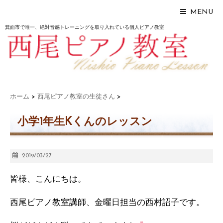
MENU
箕面市で唯一、絶対音感トレーニングを取り入れている個人ピアノ教室
ホーム
>
西尾ピアノ教室の生徒さん
>
小学1年生Kくんのレッスン
2019/03/27
皆様、こんにちは。
西尾ピアノ教室講師、金曜日担当の西村詔子です。