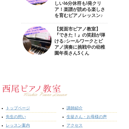
しい16分休符も1発クリ
ア！楽譜が読める楽しさ
を育むピアノレッスン♪⁠
【箕面市ピアノ教室】
『できた！』の笑顔が弾
ける♪シールワークとピ
アノ演奏に挑戦中の幼稚
園年長さんSくん
トップページ
講師紹介
先生の想い
生徒さん・お母様の声
レッスン案内
アクセス