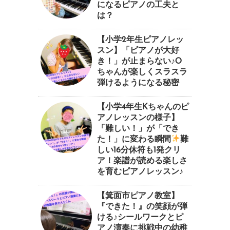
になるピアノの工夫と
は？
【小学2年生ピアノレッ
スン】「ピアノが大好
き！」が止まらない♪O
ちゃんが楽しくスラスラ
弾けるようになる秘密
【小学4年生Kちゃんのピ
アノレッスンの様子】
「難しい！」が「でき
た！」に変わる瞬間
⁠難
しい16分休符も1発クリ
ア！楽譜が読める楽しさ
を育むピアノレッスン♪⁠
【箕面市ピアノ教室】
『できた！』の笑顔が弾
ける♪シールワークとピ
アノ演奏に挑戦中の幼稚