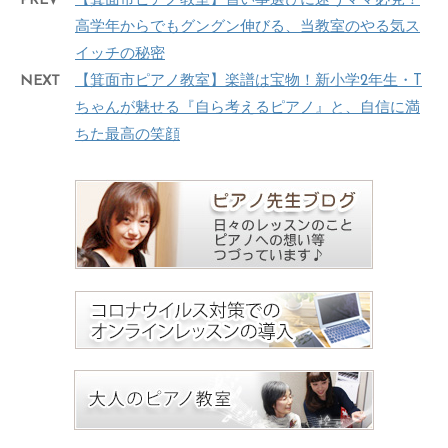
PREV
【箕面市ピアノ教室】習い事選びに迷うママ必見！
高学年からでもグングン伸びる、当教室のやる気ス
イッチの秘密
NEXT
【箕面市ピアノ教室】楽譜は宝物！新小学2年生・T
ちゃんが魅せる『自ら考えるピアノ』と、自信に満
ちた最高の笑顔