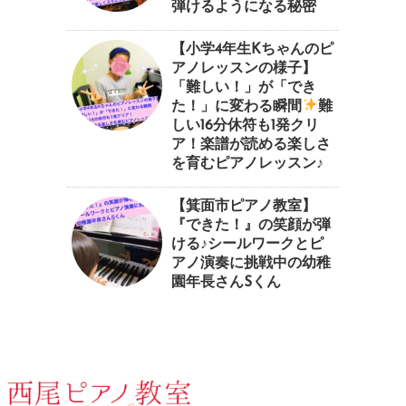
弾けるようになる秘密
【小学4年生Kちゃんのピ
アノレッスンの様子】
「難しい！」が「でき
た！」に変わる瞬間
⁠難
しい16分休符も1発クリ
ア！楽譜が読める楽しさ
を育むピアノレッスン♪⁠
【箕面市ピアノ教室】
『できた！』の笑顔が弾
ける♪シールワークとピ
アノ演奏に挑戦中の幼稚
園年長さんSくん