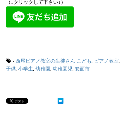
（↓クリックして下さい↓）
-
西尾ピアノ教室の生徒さん
こども
,
ピアノ教室
,
子供
,
小学生
,
幼稚園
,
幼稚園児
,
箕面市