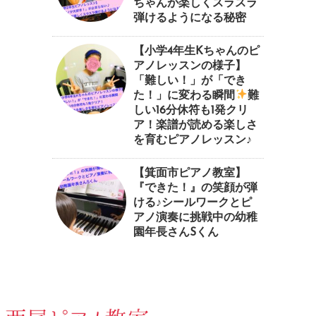
ちゃんが楽しくスラスラ
弾けるようになる秘密
【小学4年生Kちゃんのピ
アノレッスンの様子】
「難しい！」が「でき
た！」に変わる瞬間
⁠難
しい16分休符も1発クリ
ア！楽譜が読める楽しさ
を育むピアノレッスン♪⁠
【箕面市ピアノ教室】
『できた！』の笑顔が弾
ける♪シールワークとピ
アノ演奏に挑戦中の幼稚
園年長さんSくん