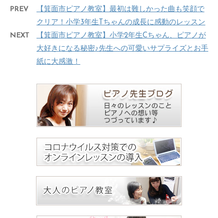
PREV
【箕面市ピアノ教室】最初は難しかった曲も笑顔で
クリア！小学3年生Tちゃんの成長に感動のレッスン
NEXT
【箕面市ピアノ教室】小学2年生Cちゃん、ピアノが
大好きになる秘密♪先生への可愛いサプライズとお手
紙に大感激！