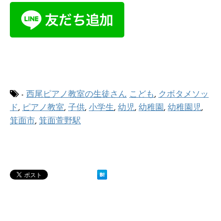
-
西尾ピアノ教室の生徒さん
こども
,
クボタメソッ
ド
,
ピアノ教室
,
子供
,
小学生
,
幼児
,
幼稚園
,
幼稚園児
,
箕面市
,
箕面萱野駅