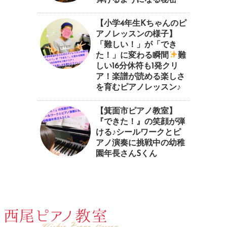
【小学4年生Kちゃんのピ
アノレッスンの様子】
「難しい！」が「でき
た！」に変わる瞬間
⁠難
しい16分休符も1発クリ
ア！楽譜が読める楽しさ
を育むピアノレッスン♪⁠
【箕面市ピアノ教室】
『できた！』の笑顔が弾
ける♪シールワークとピ
アノ演奏に挑戦中の幼稚
園年長さんSくん