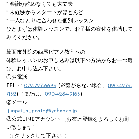
* 楽譜が読めなくても大丈夫
* 未経験からスタートがほとんど
* 一人ひとりに合わせた個別レッスン
ひとまずは体験レッスンで、お子様の変化を体感して
みてください。
箕面市外院の西尾ピアノ教室への
体験レッスンのお申し込みは以下の方法からお一つ選
び、お申し込み下さい。
①お電話
TEL :：
072-727-6699
(※繋がらない場合、
090-4279-
7132
)（または、
090-4284-9163
)
②メール
junpei_n_ponta@yahoo.co.jp
③公式LINEアカウント（お友達登録をよろしくお願
い致します）
（↓クリックして下さい↓）