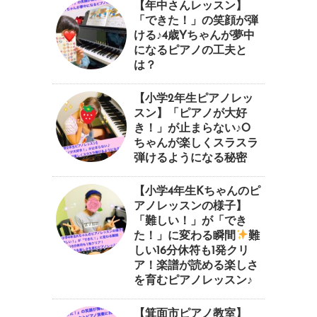
【年中さんレッスン】
「できた！」の笑顔が弾
ける♪4歳Yちゃんが夢中
になるピアノの工夫と
は？
【小学2年生ピアノレッ
スン】「ピアノが大好
き！」が止まらない♪O
ちゃんが楽しくスラスラ
弾けるようになる秘密
【小学4年生Kちゃんのピ
アノレッスンの様子】
「難しい！」が「でき
た！」に変わる瞬間
⁠難
しい16分休符も1発クリ
ア！楽譜が読める楽しさ
を育むピアノレッスン♪⁠
【箕面市ピアノ教室】