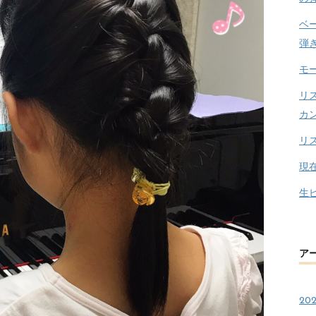
ベ
弾
モ
リ
カ
リ
現
生
ア
20