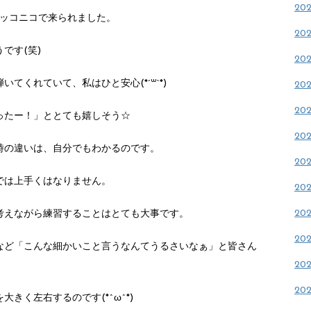
20
とニッコニコで来られました。
20
です(笑)
20
てくれていて、私はひと安心(*´꒳`*)
20
20
ったー！」ととても嬉しそう☆
20
時の違いは、自分でもわかるのです。
20
では上手くはなりません。
20
20
考えながら練習することはとても大事です。
20
など「こんな細かいこと言うなんてうるさいなぁ」と皆さん
20
20
きく左右するのです(*^ω^*)