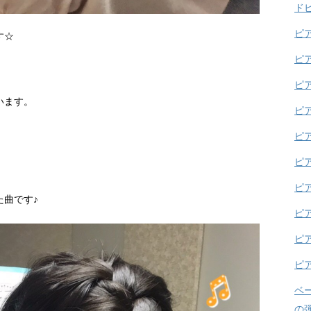
ド
ピ
す☆
ピ
ピ
います。
ピ
ピ
ピ
ピ
た曲です♪
ピ
ピ
ピ
ベ
の