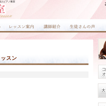
個人ピアノ教室
レッスン
！