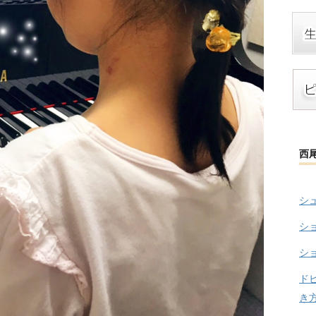
西
シ
シ
シ
ド
き