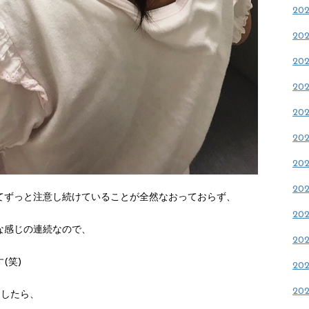
20
20
20
20
20
20
20
20
てずっと注意し続けていることが全然なおっておらず、
20
な感じの連続なので、
20
(笑)
20
20
ましたら、