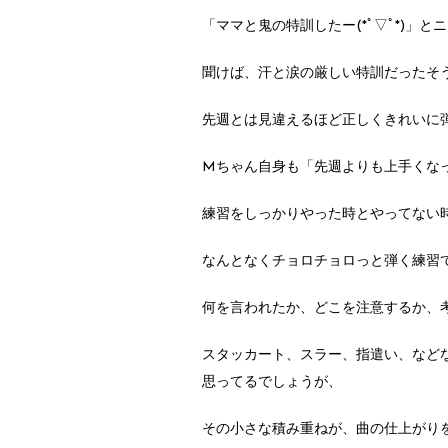
「ママと鬼の特訓したー(*ﾟ▽ﾟ*)」
聞けば、汗と涙の厳しい特訓だったそう
先週とは見違えるほど正しくきれいに弾い
Mちゃん自身も「先週よりも上手くな
練習をしっかりやった時とやってない
なんとなくチョロチョロっと弾く練習
何を言われたか、どこを注意するか、
スタッカート、スラー、指遣い、など
思ってるでしょうが、
その小さな積み重ねが、曲の仕上がりを大