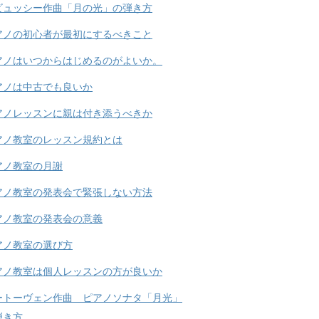
ビュッシー作曲「月の光」の弾き方
アノの初心者が最初にするべきこと
アノはいつからはじめるのがよいか。
アノは中古でも良いか
アノレッスンに親は付き添うべきか
アノ教室のレッスン規約とは
アノ教室の月謝
アノ教室の発表会で緊張しない方法
アノ教室の発表会の意義
アノ教室の選び方
アノ教室は個人レッスンの方が良いか
ートーヴェン作曲 ピアノソナタ「月光」
弾き方