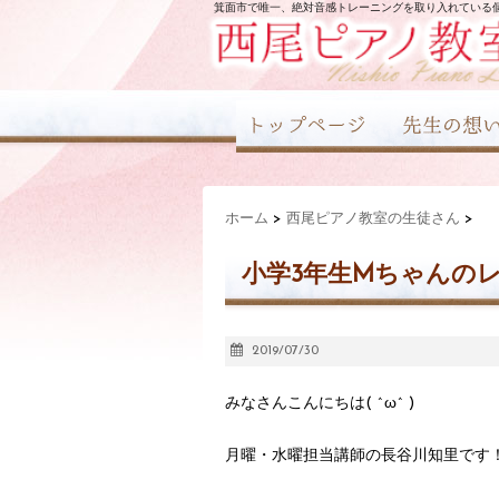
箕面市で唯一、絶対音感トレーニングを取り入れている
ホーム
>
西尾ピアノ教室の生徒さん
>
小学3年生Mちゃんの
2019/07/30
みなさんこんにちは( ^ω^ )
月曜・水曜担当講師の長谷川知里です