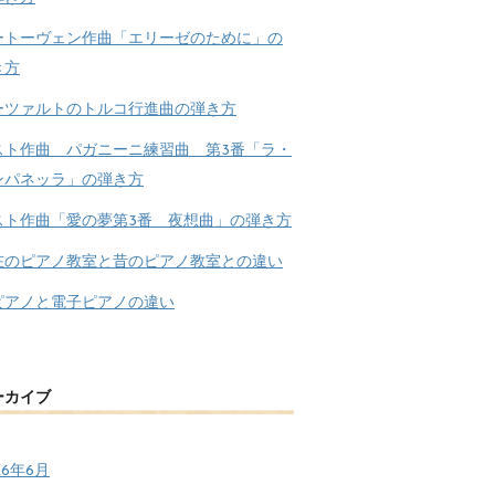
ートーヴェン作曲「エリーゼのために」の
き方
ーツァルトのトルコ行進曲の弾き方
スト作曲 パガニーニ練習曲 第3番「ラ・
ンパネッラ」の弾き方
スト作曲「愛の夢第3番 夜想曲」の弾き方
在のピアノ教室と昔のピアノ教室との違い
ピアノと電子ピアノの違い
ーカイブ
26年6月