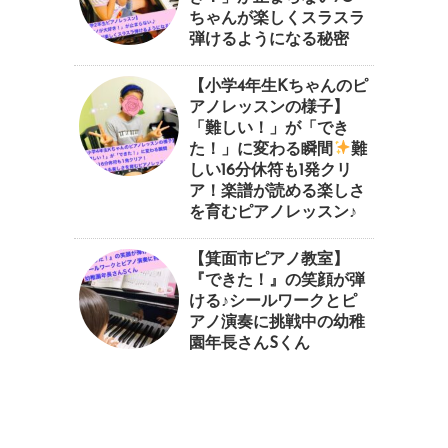
ちゃんが楽しくスラスラ
弾けるようになる秘密
【小学4年生Kちゃんのピ
アノレッスンの様子】
「難しい！」が「でき
た！」に変わる瞬間
⁠難
しい16分休符も1発クリ
ア！楽譜が読める楽しさ
を育むピアノレッスン♪⁠
【箕面市ピアノ教室】
『できた！』の笑顔が弾
ける♪シールワークとピ
アノ演奏に挑戦中の幼稚
園年長さんSくん