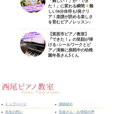
「難しい！」が「でき
た！」に変わる瞬間
⁠難
しい16分休符も1発クリ
ア！楽譜が読める楽しさ
を育むピアノレッスン♪⁠
【箕面市ピアノ教室】
『できた！』の笑顔が弾
ける♪シールワークとピ
アノ演奏に挑戦中の幼稚
園年長さんSくん
トップページ
講師紹介
先生の想い
生徒さん・お母様の声