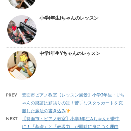
小学1年生Iちゃんのレッスン
中学1年生Yちゃんのレッスン
PREV
箕面市ピアノ教室【レッスン風景】小学3年生・Uち
ゃんの楽譜は頑張りの証！苦手なスタッカートを克
服した魔法の書き込み
NEXT
【箕面市・ピアノ教室】小学3年生Aちゃんが夢中
に！「基礎」と「表現力」が同時に身につく理由