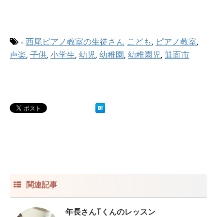
-
西尾ピアノ教室の生徒さん
こども
,
ピアノ教室
,
声楽
,
子供
,
小学生
,
幼児
,
幼稚園
,
幼稚園児
,
箕面市
関連記事
年長さんTくんのレッスン