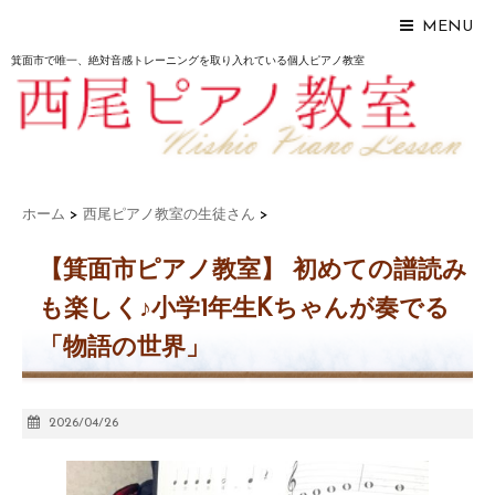
MENU
箕面市で唯一、絶対音感トレーニングを取り入れている個人ピアノ教室
ホーム
>
西尾ピアノ教室の生徒さん
>
【箕面市ピアノ教室】 初めての譜読み
も楽しく♪小学1年生Kちゃんが奏でる
「物語の世界」
2026/04/26