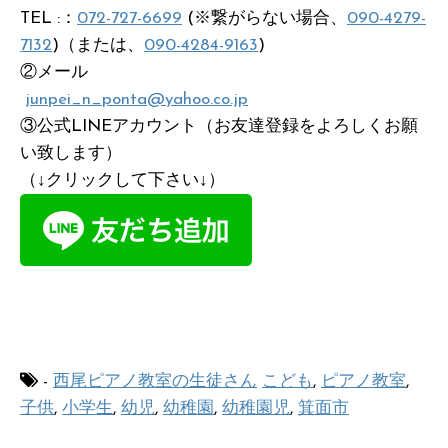
TEL :：
072-727-6699
(※繋がらない場合、
090-4279-
7132
)（または、
090-4284-9163
)
②メール
junpei_n_ponta@yahoo.co.jp
③公式LINEアカウント（お友達登録をよろしくお願
い致します）
（↓クリックして下さい↓）
-
西尾ピアノ教室の生徒さん
こども
,
ピアノ教室
,
子供
,
小学生
,
幼児
,
幼稚園
,
幼稚園児
,
箕面市