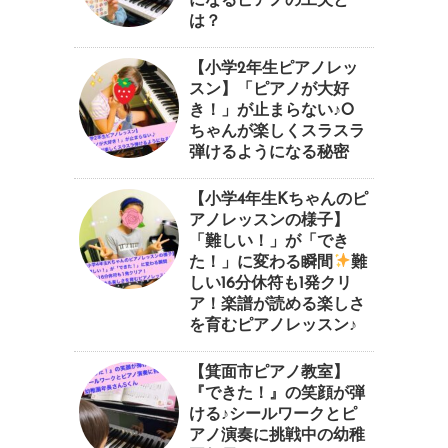
になるピアノの工夫と
は？
【小学2年生ピアノレッ
スン】「ピアノが大好
き！」が止まらない♪O
ちゃんが楽しくスラスラ
弾けるようになる秘密
【小学4年生Kちゃんのピ
アノレッスンの様子】
「難しい！」が「でき
た！」に変わる瞬間
⁠難
しい16分休符も1発クリ
ア！楽譜が読める楽しさ
を育むピアノレッスン♪⁠
【箕面市ピアノ教室】
『できた！』の笑顔が弾
ける♪シールワークとピ
アノ演奏に挑戦中の幼稚