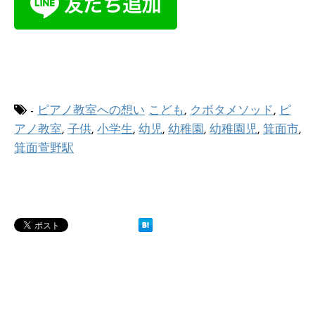
-
ピアノ教室への想い
こども
,
クボタメソッド
,
ピ
アノ教室
,
子供
,
小学生
,
幼児
,
幼稚園
,
幼稚園児
,
箕面市
,
箕面萱野駅