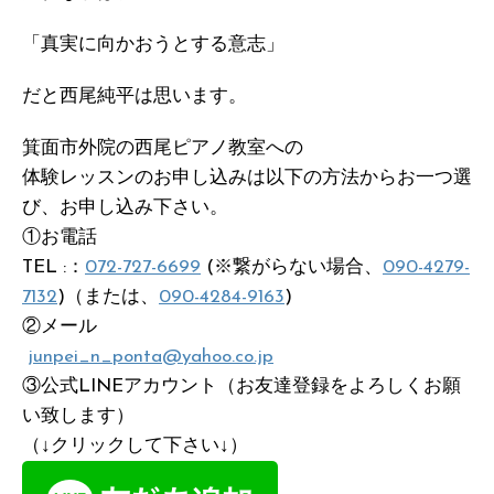
「真実に向かおうとする意志」
だと西尾純平は思います。
箕面市外院の西尾ピアノ教室への
体験レッスンのお申し込みは以下の方法からお一つ選
び、お申し込み下さい。
①お電話
TEL :：
072-727-6699
(※繋がらない場合、
090-4279-
7132
)（または、
090-4284-9163
)
②メール
junpei_n_ponta@yahoo.co.jp
③公式LINEアカウント（お友達登録をよろしくお願
い致します）
（↓クリックして下さい↓）