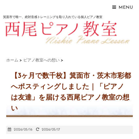
MENU
箕面市で唯一、絶対音感トレーニングを取り入れている個人ピアノ教室
ホーム
>
ピアノ教室への想い
>
【3ヶ月で数千枚】箕面市・茨木市彩都
へポスティングしました｜「ピアノ
は友達」を届ける西尾ピアノ教室の想
い
2026/05/16
2026/05/17