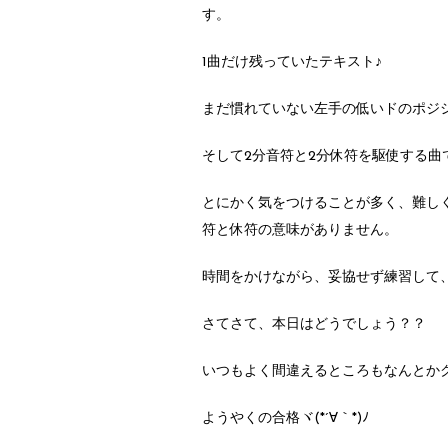
す。
1曲だけ残っていたテキスト♪
まだ慣れていない左手の低いドのポジ
そして2分音符と2分休符を駆使する曲
とにかく気をつけることが多く、難し
符と休符の意味がありません。
時間をかけながら、妥協せず練習して
さてさて、本日はどうでしょう？？
いつもよく間違えるところもなんとか
ようやくの合格ヾ(*´∀｀*)ﾉ