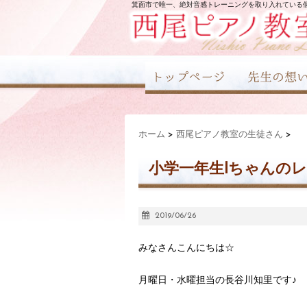
箕面市で唯一、絶対音感トレーニングを取り入れている
ホーム
>
西尾ピアノ教室の生徒さん
>
小学一年生Iちゃんの
2019/06/26
みなさんこんにちは☆
月曜日・水曜担当の長谷川知里です♪