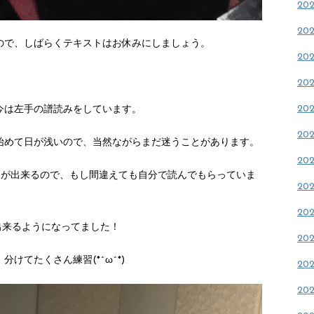
20
20
ので、しばらくテキストはお休みにしましょう。
20
20
20
今は左手の譜読みをしています。
20
始めて日が浅いので、当然ながらまだ迷うことがあります。
20
とが出来るので、もし間違えても自分で読んでもらっていま
20
20
出来るようになってました！
20
けてたくさん練習(*^ω^*)
20
20