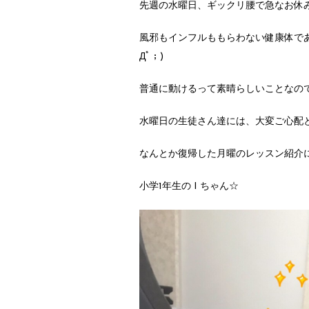
先週の水曜日、ギックリ腰で急なお休
風邪もインフルももらわない健康体であ
Дﾟ；)
普通に動けるって素晴らしいことなの
水曜日の生徒さん達には、大変ご心配と
なんとか復帰した月曜のレッスン紹介
小学1年生の I ちゃん☆