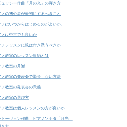
ビュッシー作曲「月の光」の弾き方
アノの初心者が最初にするべきこと
アノはいつからはじめるのがよいか。
アノは中古でも良いか
アノレッスンに親は付き添うべきか
アノ教室のレッスン規約とは
アノ教室の月謝
アノ教室の発表会で緊張しない方法
アノ教室の発表会の意義
アノ教室の選び方
アノ教室は個人レッスンの方が良いか
ートーヴェン作曲 ピアノソナタ「月光」
弾き方