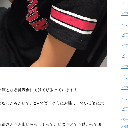
ド
ピ
ピ
ピ
ピ
ピ
ピ
ピ
ピ
出演となる発表会に向けて頑張っています！
ピ
になったみたいで、2人で楽しそうにお喋りしている姿にホ
ピ
ベ
親御さんも沢山いらっしゃって、いつもとても助かってま
の