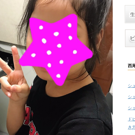
西
シ
シ
シ
ド
き