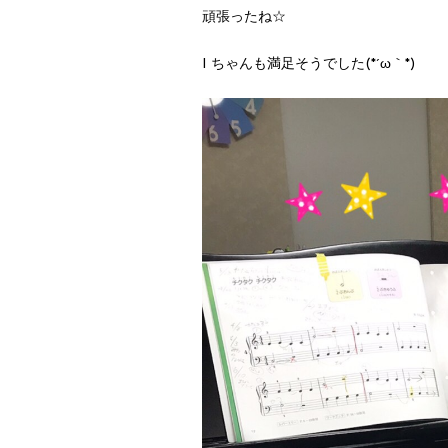
頑張ったね☆
I ちゃんも満足そうでした(*´ω｀*)ゞ