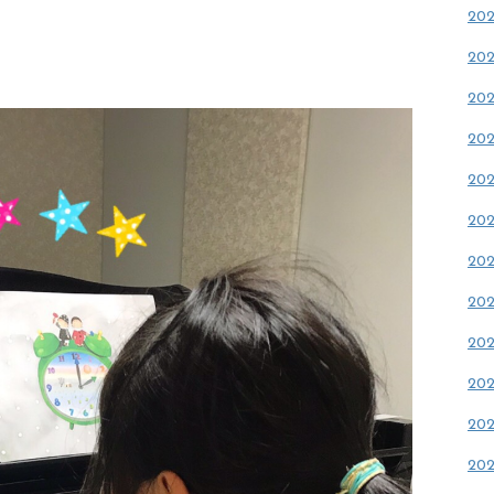
20
20
20
20
20
20
20
20
20
20
20
20