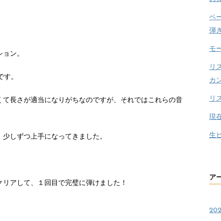
ベ
弾
モ
ション。
リ
です。
カ
リ
くて長さが適当になりがちなのですが、それではこれらの音
現
生
、少しずつ上手になってきました。
ア
クリアして、１回目で完璧に弾けました！
20