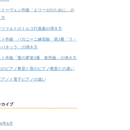
ートーヴェン作曲「エリーゼのために」の
き方
ーツァルトのトルコ行進曲の弾き方
スト作曲 パガニーニ練習曲 第3番「ラ・
ンパネッラ」の弾き方
スト作曲「愛の夢第3番 夜想曲」の弾き方
在のピアノ教室と昔のピアノ教室との違い
ピアノと電子ピアノの違い
ーカイブ
26年6月