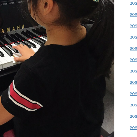
20
20
20
20
20
20
20
20
20
20
20
20