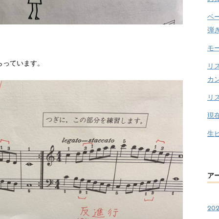
ベ
弾
モ
らっています。
リ
カ
リ
現
生
ア
20