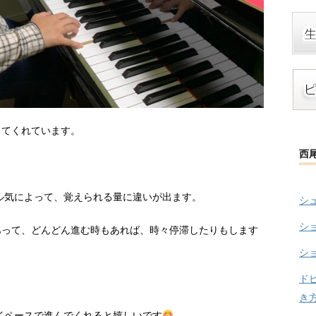
してくれています。
西
ル気によって、覚えられる量に違いが出ます。
シ
シ
あって、どんどん進む時もあれば、時々停滞したりもします
シ
ド
き