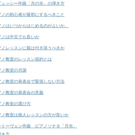
ビュッシー作曲「月の光」の弾き方
アノの初心者が最初にするべきこと
アノはいつからはじめるのがよいか。
アノは中古でも良いか
アノレッスンに親は付き添うべきか
アノ教室のレッスン規約とは
アノ教室の月謝
アノ教室の発表会で緊張しない方法
アノ教室の発表会の意義
アノ教室の選び方
アノ教室は個人レッスンの方が良いか
ートーヴェン作曲 ピアノソナタ「月光」
弾き方