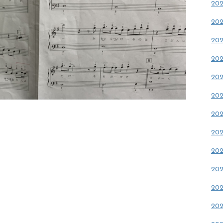
20
20
20
20
20
20
20
20
20
20
20
20