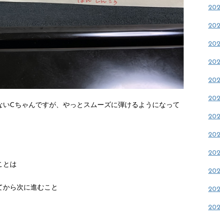
20
20
20
20
20
20
ないCちゃんですが、やっとスムーズに弾けるようになって
20
20
20
ことは
20
てから次に進むこと
20
20