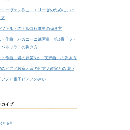
ートーヴェン作曲「エリーゼのために」の
き方
ーツァルトのトルコ行進曲の弾き方
スト作曲 パガニーニ練習曲 第3番「ラ・
ンパネッラ」の弾き方
スト作曲「愛の夢第3番 夜想曲」の弾き方
在のピアノ教室と昔のピアノ教室との違い
ピアノと電子ピアノの違い
ーカイブ
26年6月