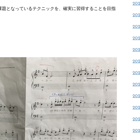
20
課題となっているテクニックを、確実に習得することを目指
20
20
20
20
20
20
20
20
20
20
20