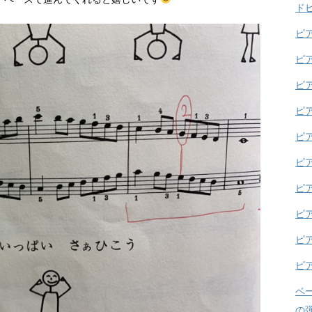
イペースで進んでくれると嬉しいです
ド
ピ
ピ
ピ
ピ
ピ
ピ
ピ
ピ
ピ
ピ
ベ
の