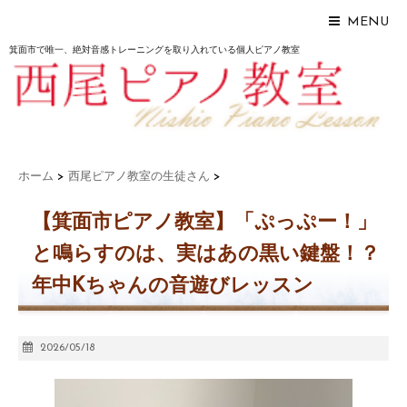
MENU
箕面市で唯一、絶対音感トレーニングを取り入れている個人ピアノ教室
ホーム
>
西尾ピアノ教室の生徒さん
>
【箕面市ピアノ教室】「ぷっぷー！」
と鳴らすのは、実はあの黒い鍵盤！？
年中Kちゃんの音遊びレッスン
2026/05/18